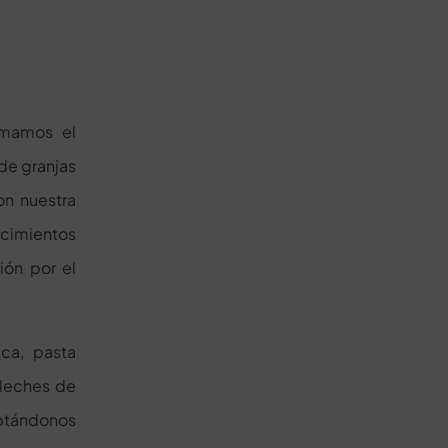
de granjas
on nuestra
cimientos
ión por el
ca, pasta
 leches de
aptándonos