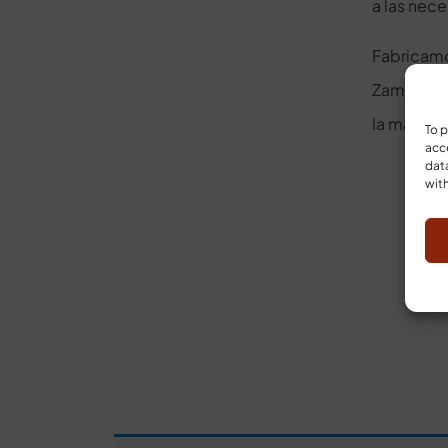
a las nec
Fabrica
Zamorano”
la marca d
To p
acce
data
with