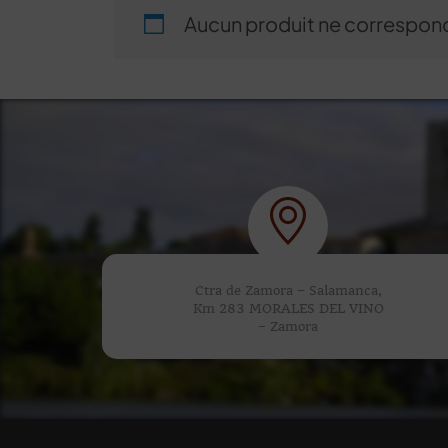
Aucun produit ne correspond
Ctra de Zamora – Salamanca,
Km 283 MORALES DEL VINO
– Zamora