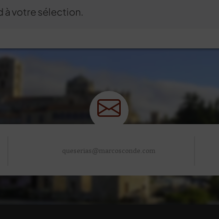
 à votre sélection.
queserias@marcosconde.com