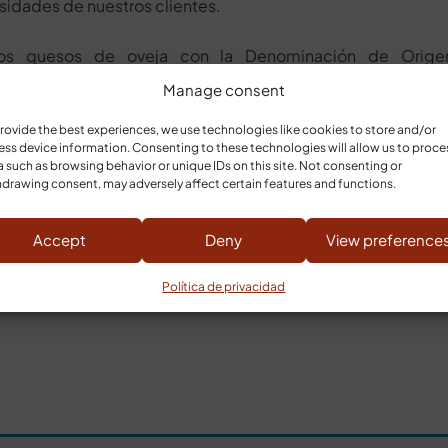
esidades de nuestros clientes.
mos quesos de oveja con la Denominación de Orige
 y la Indicación Geográfica Protegida “Queso Castellano»,
Manage consent
e garantía: Tierra de Sabor.
rovide the best experiences, we use technologies like cookies to store and/or
ss device information. Consenting to these technologies will allow us to proce
 such as browsing behavior or unique IDs on this site. Not consenting or
drawing consent, may adversely affect certain features and functions.
Accept
Deny
View preference
Política de privacidad