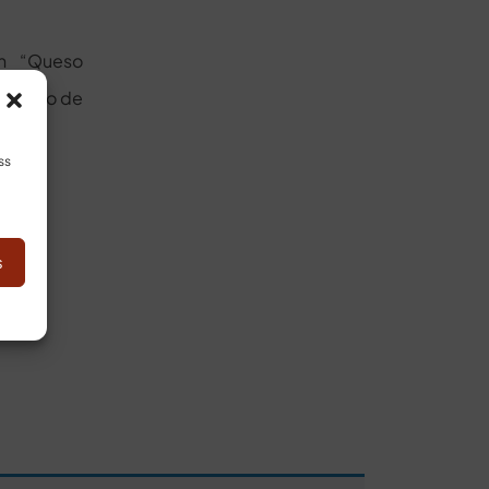
n “Queso
 dentro de
ss
s