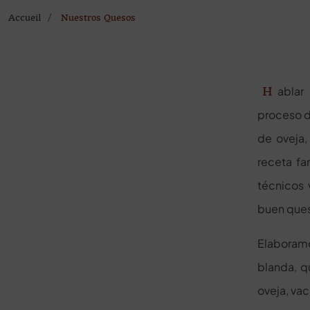
Accueil
Nuestros Quesos
Hablar de quesos Marcos Conde es sinónimo de calidad, mimamos el
proceso d
de oveja,
receta f
técnicos 
buen que
Elaboram
blanda, q
oveja, va