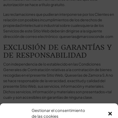
autorización se hace a título gratuito.
Las reclamaciones que pudieran interponerse por los Clientes en
relación con posibles incumplimientos de los derechos de
propiedad intelectual o industrial sobre cualesquiera de los
Servicios de este Sitio Web deberán dirigirse a la siguiente
dirección de correo electrónico:
queserias@marcosconde.com
EXCLUSIÓN DE GARANTÍAS Y
DE RESPONSABILIDAD
Con independencia de lo establecido en las Condiciones
Generales de Contratación relativas a la contratación de bienes
recogidas en el presente Sitio Web, Queserías de Zamora S.A no
se hace responsable de la veracidad, exactitud y calidad del
presente Sitio Web, sus servicios, información y materiales.
Dichos servicios, información y materiales son presentados «tal
cual» y son accesibles sin garantías de ninguna clase.
Queserías de Zamora S.A se reserva el derecho a interrumpir el
Gestionar el consentimiento
acceso al Sitio Web, así como la prestación de cualquiera o de
de las cookies