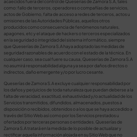
acaecidos fuera del control de Queserías de Zamora S.A, tales
como: fallo de terceros, operadores o compañías de servicios,
actos de Gobierno, falta de acceso a redes de terceros, actos u
omisiones de las Autoridades Públicas, aquellos otros
producidos como consecuencia de fenómenos naturales,
apagones, etc y el ataque de hackers o terceros especializados
en la seguridad o integridad del sistema informático, siempre
que Queserías de Zamora S.A haya adoptado las medidas de
seguridad razonables de acuerdo con el estado de la técnica. En
cualquier caso, sea cual fuere su causa, Queserías de Zamora S.A
no asumirá responsabilidad alguna ya sea por daños directos o
indirectos, daño emergente y/o por lucro cesante.
Queserías de Zamora S.A excluye cualquier responsabilidad por
los daños y perjuicios de toda naturaleza que puedan deberse a la
falta de veracidad, exactitud, exhaustividad y/o actualidad de los
Servicios transmitidos, difundidos, almacenados, puestos a
disposición o recibidos, obtenidos o a los que se haya accedido a
través del Sitio Web así como por los Servicios prestados u
ofertados por terceras personas o entidades. Queserías de
Zamora S.A tratará en la medida de lo posible de actualizar y
rectificar aquella información alojada en su Sitio Web que no