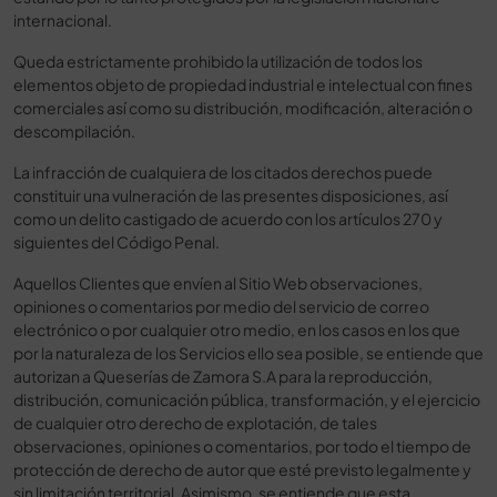
internacional.
Queda estrictamente prohibido la utilización de todos los
elementos objeto de propiedad industrial e intelectual con fines
comerciales así como su distribución, modificación, alteración o
descompilación.
La infracción de cualquiera de los citados derechos puede
constituir una vulneración de las presentes disposiciones, así
como un delito castigado de acuerdo con los artículos 270 y
siguientes del Código Penal.
Aquellos Clientes que envíen al Sitio Web observaciones,
opiniones o comentarios por medio del servicio de correo
electrónico o por cualquier otro medio, en los casos en los que
por la naturaleza de los Servicios ello sea posible, se entiende que
autorizan a Queserías de Zamora S.A para la reproducción,
distribución, comunicación pública, transformación, y el ejercicio
de cualquier otro derecho de explotación, de tales
observaciones, opiniones o comentarios, por todo el tiempo de
protección de derecho de autor que esté previsto legalmente y
sin limitación territorial. Asimismo, se entiende que esta