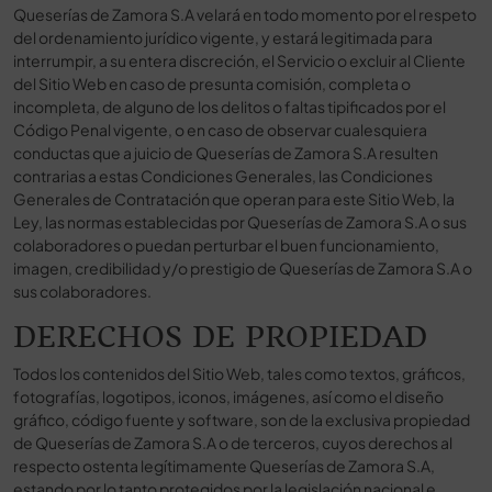
Queserías de Zamora S.A velará en todo momento por el respeto
del ordenamiento jurídico vigente, y estará legitimada para
interrumpir, a su entera discreción, el Servicio o excluir al Cliente
del Sitio Web en caso de presunta comisión, completa o
incompleta, de alguno de los delitos o faltas tipificados por el
Código Penal vigente, o en caso de observar cualesquiera
conductas que a juicio de Queserías de Zamora S.A resulten
contrarias a estas Condiciones Generales, las Condiciones
Generales de Contratación que operan para este Sitio Web, la
Ley, las normas establecidas por Queserías de Zamora S.A o sus
colaboradores o puedan perturbar el buen funcionamiento,
imagen, credibilidad y/o prestigio de Queserías de Zamora S.A o
sus colaboradores.
DERECHOS DE PROPIEDAD
Todos los contenidos del Sitio Web, tales como textos, gráficos,
fotografías, logotipos, iconos, imágenes, así como el diseño
gráfico, código fuente y software, son de la exclusiva propiedad
de Queserías de Zamora S.A o de terceros, cuyos derechos al
respecto ostenta legítimamente Queserías de Zamora S.A,
estando por lo tanto protegidos por la legislación nacional e