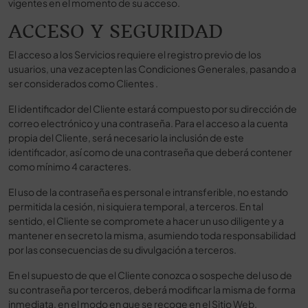
vigentes en el momento de su acceso.
ACCESO Y SEGURIDAD
El acceso a los Servicios requiere el registro previo de los
usuarios, una vez acepten las Condiciones Generales, pasando a
ser considerados como Clientes .
El identificador del Cliente estará compuesto por su dirección de
correo electrónico y una contraseña. Para el acceso a la cuenta
propia del Cliente, será necesario la inclusión de este
identificador, así como de una contraseña que deberá contener
como mínimo 4 caracteres.
El uso de la contraseña es personal e intransferible, no estando
permitida la cesión, ni siquiera temporal, a terceros. En tal
sentido, el Cliente se compromete a hacer un uso diligente y a
mantener en secreto la misma, asumiendo toda responsabilidad
por las consecuencias de su divulgación a terceros.
En el supuesto de que el Cliente conozca o sospeche del uso de
su contraseña por terceros, deberá modificar la misma de forma
inmediata, en el modo en que se recoge en el Sitio Web.