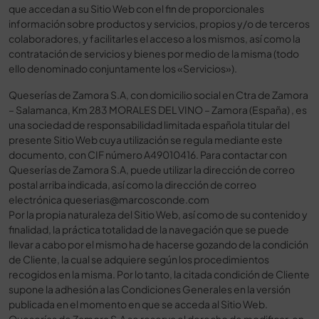
que accedan a su Sitio Web con el fin de proporcionales
información sobre productos y servicios, propios y/o de terceros
colaboradores, y facilitarles el acceso a los mismos, así como la
contratación de servicios y bienes por medio de la misma (todo
ello denominado conjuntamente los «Servicios»).
Queserías de Zamora S.A, con domicilio social en Ctra de Zamora
– Salamanca, Km 283 MORALES DEL VINO – Zamora (España) , es
una sociedad de responsabilidad limitada española titular del
presente Sitio Web cuya utilización se regula mediante este
documento, con CIF número A49010416. Para contactar con
Queserías de Zamora S.A, puede utilizar la dirección de correo
postal arriba indicada, así como la dirección de correo
electrónica
queserias@marcosconde.com
Por la propia naturaleza del Sitio Web, así como de su contenido y
finalidad, la práctica totalidad de la navegación que se puede
llevar a cabo por el mismo ha de hacerse gozando de la condición
de Cliente, la cual se adquiere según los procedimientos
recogidos en la misma. Por lo tanto, la citada condición de Cliente
supone la adhesión a las Condiciones Generales en la versión
publicada en el momento en que se acceda al Sitio Web.