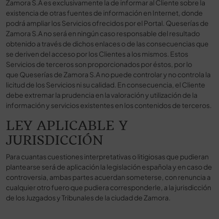
Zamora S.A es exclusivamente la de informar al Cliente sobre la
existencia de otras fuentes de información en Internet, donde
podrá ampliar los Servicios ofrecidos por el Portal. Queserías de
Zamora S.A no será en ningún caso responsable del resultado
obtenido a través de dichos enlaces o de las consecuencias que
se deriven del acceso por los Clientes a los mismos. Estos
Servicios de terceros son proporcionados por éstos, por lo
que Queserías de Zamora S.A no puede controlar y no controla la
licitud de los Servicios ni su calidad. En consecuencia, el Cliente
debe extremar la prudencia en la valoración y utilización de la
información y servicios existentes en los contenidos de terceros.
LEY APLICABLE Y
JURISDICCIÓN
Para cuantas cuestiones interpretativas o litigiosas que pudieran
plantearse será de aplicación la legislación española y en caso de
controversia, ambas partes acuerdan someterse, con renuncia a
cualquier otro fuero que pudiera corresponderle, a la jurisdicción
de los Juzgados y Tribunales de la ciudad de Zamora.