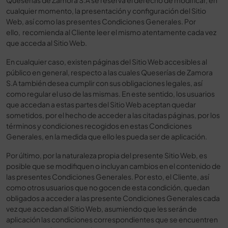
Queserías de Zamora S.A se reserva el derecho de modificar, en
cualquier momento, la presentación y configuración del Sitio
Web, así como las presentes Condiciones Generales. Por
ello, recomienda al Cliente leer el mismo atentamente cada vez
que acceda al Sitio Web.
En cualquier caso, existen páginas del Sitio Web accesibles al
público en general, respecto a las cuales Queserías de Zamora
S.A también desea cumplir con sus obligaciones legales, así
como regular el uso de las mismas. En este sentido, los usuarios
que accedan a estas partes del Sitio Web aceptan quedar
sometidos, por el hecho de acceder a las citadas páginas, por los
términos y condiciones recogidos en estas Condiciones
Generales, en la medida que ello les pueda ser de aplicación.
Por último, por la naturaleza propia del presente Sitio Web, es
posible que se modifiquen o incluyan cambios en el contenido de
las presentes Condiciones Generales. Por esto, el Cliente, así
como otros usuarios que no gocen de esta condición, quedan
obligados a acceder a las presente Condiciones Generales cada
vez que accedan al Sitio Web, asumiendo que les serán de
aplicación las condiciones correspondientes que se encuentren