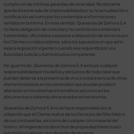
cumpla con las mínimas garantías de veracidad. No obstante
quedará exonerada de responsabilidad por su no actualización o
rectificación así como por los contenidos e informaciones
vertidos en la misma. En este sentido, Queserías de Zamora S.A
no tiene obligación de controlar y no controla los contenidos
transmitidos, difundidos o puestos a disposición de terceros por
los Clientes o colaboradores, salvo los supuestos en que así lo
exija la legislación vigente o cuando sea requerido por una
Autoridad Judicial o Administrativa competente.
De igual modo, Queserías de Zamora S.A excluye cualquier
responsabilidad por los daños y perjuicios de toda clase que
puedan deberse a la presencia de virus o a la presencia de otros
elementos lesivos en los contenidos que puedan producir
alteración en los sistemas informáticos así como en los
documentos o sistemas almacenados en los mismos.
Queserías de Zamora S.A no se hace responsable por la
utilización que el Cliente realice de los Servicios del Sitio Web ni
de sus contraseñas, así como de cualquier otro material del
mismo, infringiendo los derechos de propiedad intelectual o
industrial o cualquier otro derecho de terceros.