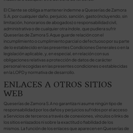
El Cliente se obliga a mantener indemne a Queserías de Zamora
S.A, por cualquier daño, perjuicio, sanción, gasto (incluyendo, sin
limitación, honorarios de abogados) o responsabilidad civil,
administrativa o de cualquier otra índole, que pudiera sufrir
Queserías de Zamora S.Aque guarde relación con el
incumplimiento o cumplimiento parcial o defectuoso por su parte
de lo establecido en las presentes Condiciones Generales o en la
legislación aplicable, y, en especial, en relación con sus
obligaciones relativas a protección de datos de carácter
personal recogidas en las presentes condiciones o establecidas
en la LOPD y normativa de desarrollo.
ENLACES A OTROS SITIOS
WEB
Queserías de Zamora S.A no garantiza ni asume ningún tipo de
responsabilidad por los daños y perjuicios sufridos por el acceso
a Servicios de terceros a través de conexiones, vínculos o links de
los sitios enlazados ni sobre la exactitud o fiabilidad de los
mismos. La función de los enlaces que aparecen en Queserías de