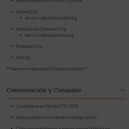
Valor Energético 1055kJ / 252 kcal
Grasas 22g
de las cuales saturadas 16g
Hidratos de Carbono 3,5g
de los cuales azúcares 2g
Proteínas 10g
Sal 1,5g
**Valores medios para 100g de producto**
Conservación y Consumo
Consérvese en frío de 2º C-10ºC
Una vez abierto conservar en refrigeración
Consumo preferente: 6 meses desde la fecha de