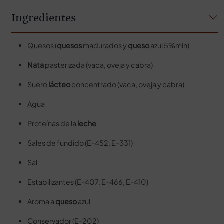
Ingredientes
Quesos (
quesos
madurados y
queso
azul 5%min)
Nata
pasterizada (vaca, oveja y cabra)
Suero
lácteo
concentrado (vaca, oveja y cabra)
Agua
Proteínas de la
leche
Sales de fundido (E-452, E-331)
Sal
Estabilizantes (E-407, E-466, E-410)
Aroma a
queso
azul
Conservador (E-202)