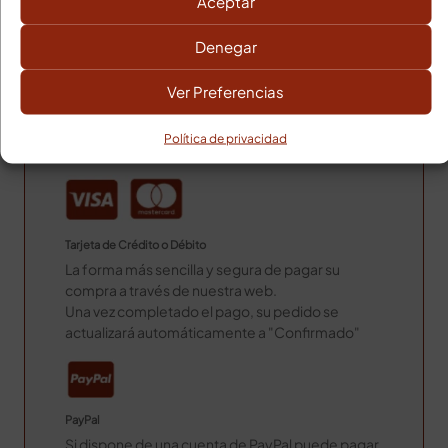
Aceptar
3-5 días laborables
Denegar
Poblaciones alejadas 24h más.
Gastos de envío Baleares
Ver Preferencias
Gastos de envío: 14,00€
MÉTODOS DE PAGO
Política de privacidad
Tarjeta de Crédito o Débito
La forma más sencilla y segura de pagar su
compra a través de nuestra web.
Una vez completado el pago, su pedido se
actualizará automáticamente a "Confirmado"
PayPal
Si dispone de una cuenta de PayPal puede pagar