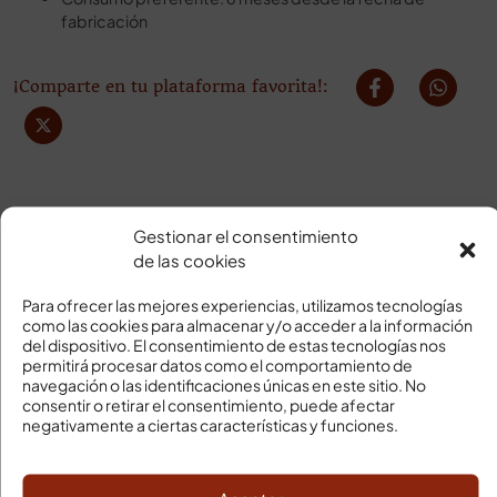
fabricación
¡Comparte en tu plataforma favorita!:
Gestionar el consentimiento
de las cookies
Para ofrecer las mejores experiencias, utilizamos tecnologías
SU PEDIDO LLEGARÁ
como las cookies para almacenar y/o acceder a la información
del dispositivo. El consentimiento de estas tecnologías nos
permitirá procesar datos como el comportamiento de
Transporte en frío
navegación o las identificaciones únicas en este sitio. No
Gastos de envío Península
consentir o retirar el consentimiento, puede afectar
Gratis: compra superior a 120€
negativamente a ciertas características y funciones.
Compra inferior a 120€, 9,95€
Entregas