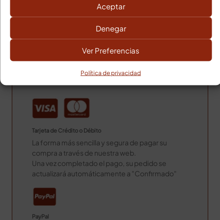
Entregas
Aceptar
3-5 días laborables
Denegar
Poblaciones alejadas 24h más.
Ver Preferencias
Gastos de envío Baleares
Gastos de envío: 14,00€
Política de privacidad
MÉTODOS DE PAGO
Tarjeta de Crédito o Débito
La forma más sencilla y segura de pagar su
compra a través de nuestra web.
Una vez completado el pago, su pedido se
actualizará automáticamente a "Confirmado"
PayPal