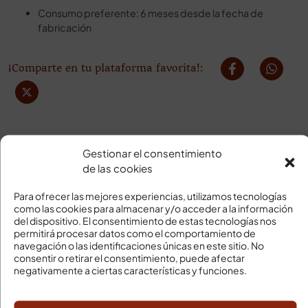
Consumo preferente: 6 meses desde la fecha de
fabricación
¡Comparte en tu plataforma favorita!:
Gestionar el consentimiento
de las cookies
Para ofrecer las mejores experiencias, utilizamos tecnologías
como las cookies para almacenar y/o acceder a la información
SU PEDIDO LLEGARÁ
del dispositivo. El consentimiento de estas tecnologías nos
permitirá procesar datos como el comportamiento de
Transporte en frío
navegación o las identificaciones únicas en este sitio. No
consentir o retirar el consentimiento, puede afectar
Gastos de envío Península
negativamente a ciertas características y funciones.
Gratis: compra superior a 120€
Compra inferior a 120€, 9,95€