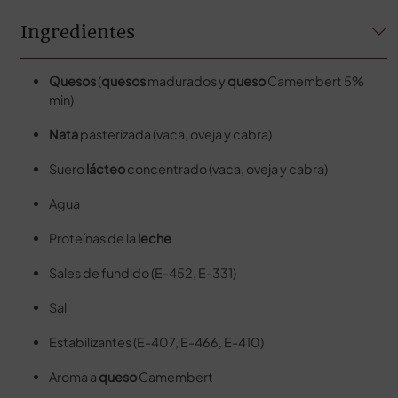
Ingredientes
Quesos
(
quesos
madurados y
queso
Camembert 5%
min)
Nata
pasterizada (vaca, oveja y cabra)
Suero
lácteo
concentrado (vaca, oveja y cabra)
Agua
Proteínas de la
leche
Sales de fundido (E-452, E-331)
Sal
Estabilizantes (E-407, E-466, E-410)
Aroma a
queso
Camembert