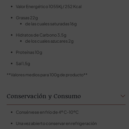
Valor Energético 1055Kj / 252 Kcal
Grasas 22g
de las cuales saturadas 16g
Hidratos de Carbono 3,5g
de los cuales azucares 2g
Proteínas 10g
Sal 1,5g
**Valores medios para 100g de producto**
Conservación y Consumo
Consérvese en frío de 4º C-10ºC
Una vez abierto conservar en refrigeración