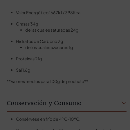
Valor Energético 1667kJ / 398Kcal
Grasas 34g
de las cuales saturadas 24g
Hidratos de Carbono 2g
de los cuales azucares 1g
Proteínas 21g
Sal 1,6g
**Valores medios para 100g de producto**
Conservación y Consumo
Consérvese en frío de 4º C-10ºC.