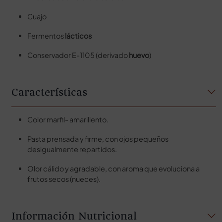
Cuajo
Fermentos
lácticos
Conservador E-1105 (derivado
huevo
)
Características
Color marfil- amarillento.
Pasta prensada y firme, con ojos pequeños
desigualmente repartidos.
Olor cálido y agradable, con aroma que evoluciona a
frutos secos (nueces).
Información Nutricional