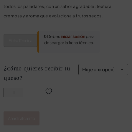
todos los paladares, con un sabor agradable, textura
cremosa y aroma que evoluciona a frutos secos.
🔒 Debes
iniciar sesión
para
Ficha Técnica
descargar la ficha técnica.
¿Cómo quieres recibir tu
queso?
QUESO DE OVEJA TIERNO MARCOS CONDE cantidad
Añadir al carrito