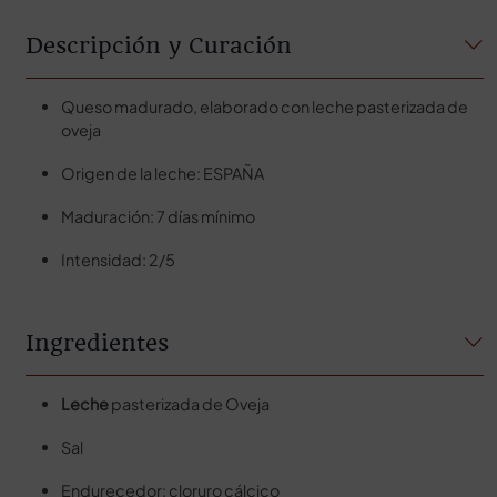
Descripción y Curación
Queso madurado, elaborado con leche pasterizada de
oveja
Origen de la leche: ESPAÑA
Maduración: 7 días mínimo
Intensidad: 2/5
Ingredientes
Leche
pasterizada de Oveja
Sal
Endurecedor: cloruro cálcico