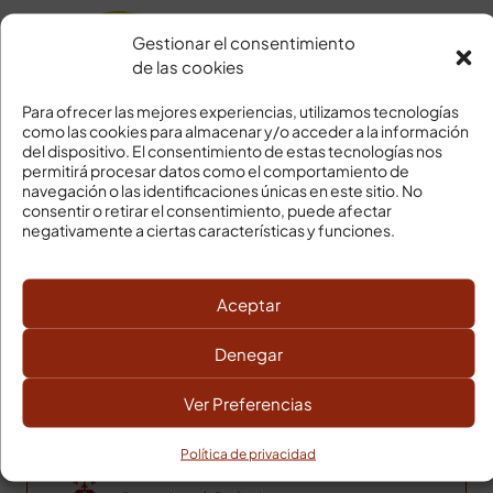
Gestionar el consentimiento
de las cookies
Para ofrecer las mejores experiencias, utilizamos tecnologías
como las cookies para almacenar y/o acceder a la información
del dispositivo. El consentimiento de estas tecnologías nos
permitirá procesar datos como el comportamiento de
navegación o las identificaciones únicas en este sitio. No
¡Comparte en tu plataforma favorita!:
consentir o retirar el consentimiento, puede afectar
negativamente a ciertas características y funciones.
Aceptar
Denegar
Ver Preferencias
SU PEDIDO LLEGARÁ
Política de privacidad
Transporte en frío